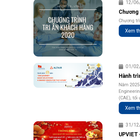
12/06
Chương t
Chương trì
Xem t
01/02
Hành trì
Năm 2025 đ
Engineerin
(CAE), tối 
tác phân p
Xem t
nhau vượt 
kỹ sư và d
31/12
UPVIET 