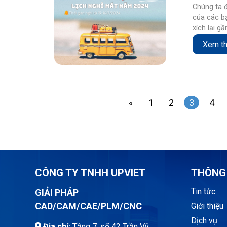
Chúng ta 
của các bạ
xích lại g
Xem t
«
1
2
3
4
CÔNG TY TNHH UPVIET
THÔNG 
Tin tức
GIẢI PHÁP
CAD/CAM/CAE/PLM/CNC
Giới thiệu
Dịch vụ
Địa chỉ:
Tầng 7, số 42 Trần Vỹ,