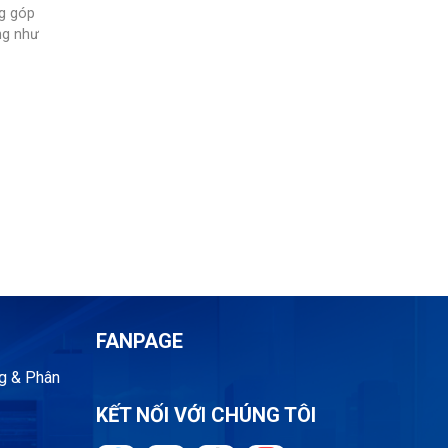
ng góp
ng như
FANPAGE
g & Phân
KẾT NỐI VỚI CHÚNG TÔI