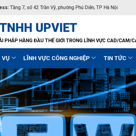
ess:
Tầng 7, số 42 Trần Vỹ, phường Phú Diễn, TP Hà Nội
 TNHH UPVIET
ẢI PHÁP HÀNG ĐẦU THẾ GIỚI TRONG LĨNH VỰC CAD/CAM/
H VỤ
LĨNH VỰC CÔNG NGHIỆP
TIN TỨC