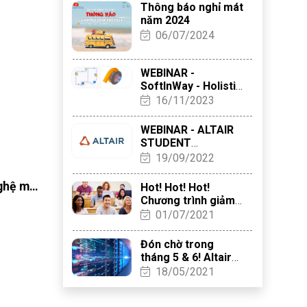
Thông báo nghỉ mát
năm 2024
06/07/2024
WEBINAR -
SoftInWay - Holistic
Heat Pump Design
16/11/2023
WEBINAR - ALTAIR
STUDENT
LEARNING EVENT
19/09/2022
2022
nghệ mới
Hot! Hot! Hot!
Chương trình giảm
giá gói phần mềm
01/07/2021
Solid Edge
Academic chưa
Đón chờ trong
từng có
tháng 5 & 6! Altair
Engineering - Cập
18/05/2021
nhật công nghệ mới
phiên bản 2021