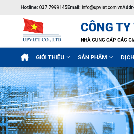
Hotline:
037 7999145
Email:
info@upviet.com.vn
Addr
CÔNG TY
NHÀ CUNG CẤP CÁC GI
GIỚI THIỆU
SẢN PHẨM
DỊC