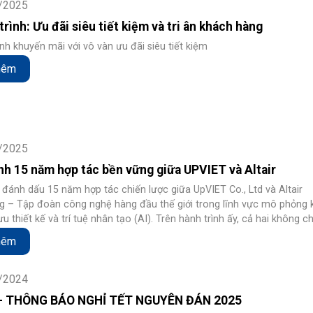
/2025
rình: Ưu đãi siêu tiết kiệm và tri ân khách hàng
nh khuyến mãi với vô vàn ưu đãi siêu tiết kiệm
hêm
/2025
nh 15 năm hợp tác bền vững giữa UPVIET và Altair
ánh dấu 15 năm hợp tác chiến lược giữa UpVIET Co., Ltd và Altair
g – Tập đoàn công nghệ hàng đầu thế giới trong lĩnh vực mô phỏng 
ưu thiết kế và trí tuệ nhân tạo (AI). Trên hành trình ấy, cả hai không ch
hối - công nghệ, mà còn là những người bạn đồng hành đáng tin cậy,
hêm
qua thách thức, gặt hái thành công và liên tục đổi mới để phục vụ c
oanh nghiệp tại Việt Nam.
/2024
- THÔNG BÁO NGHỈ TẾT NGUYÊN ĐÁN 2025