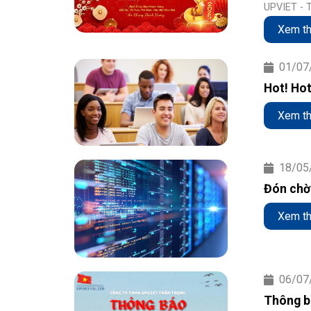
UPVIET -
Xem t
01/07
Hot! Hot
Academi
Xem t
18/05
Đón chờ 
phiên b
Xem t
06/07
Thông b