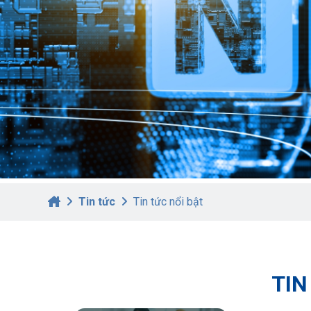
Tin tức
Tin tức nổi bật
TIN