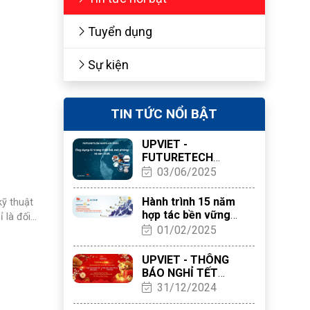
Tuyển dụng
Sự kiện
TIN TỨC NỔI BẬT
UPVIET -
FUTURETECH
VIETNAM 2024 ỨNG
03/06/2025
DỤNG AI TRONG KỸ
THUẬT THIẾT KẾ,
Hành trình 15 năm
kỹ thuật
MÔ PHỎNG VÀ SẢN
hợp tác bền vững
ỉ là đối
XUẤT
giữa UPVIET và
01/02/2025
 cùng
Altair
ộng đồng
UPVIET - THÔNG
BÁO NGHỈ TẾT
NGUYÊN ĐÁN 2025
31/12/2024