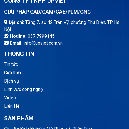
CÔNG TY TNHH UPVIET
GIẢI PHÁP CAD/CAM/CAE/PLM/CNC
Địa chỉ:
Tầng 7, số 42 Trần Vỹ, phường Phú Diễn, TP Hà
Nội
Hotline:
037 7999145
Email:
info@upviet.com.vn
THÔNG TIN
Tin tức
Giới thiệu
Dịch vụ
Lĩnh vực công nghệ
Video
Liên Hệ
SẢN PHẨM
Chia Sẻ Kinh Nghiệm Mô Phỏng & Phân Tích