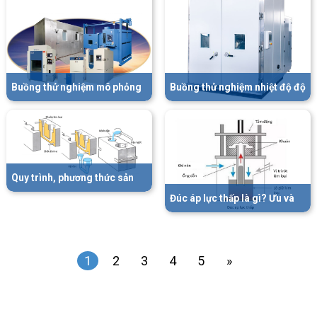
Buồng thử nghiệm mô phỏng
Buồng thử nghiệm nhiệt độ độ
độ cao - Altitude Simulation
ẩm kích thước lớn - Walk-in
Test Chamber
Temperature Cycling Test
Chamber
Quy trình, phương thức sản
xuất, thiết kế và một số điểm
Đúc áp lực thấp là gì? Ưu và
lưu ý trong đúc trọng lực
nhược điểm của phương pháp
(Gravity die casting)
đúc áp lực thấp
1
2
3
4
5
»