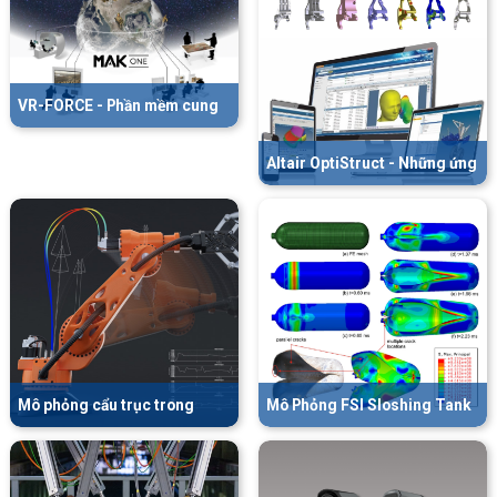
VR-FORCE - Phần mềm cung
cấp môi trường huấn luyện ảo
toàn diện
Altair OptiStruct - Những ứng
dụng phổ biến hiện nay
Mô phỏng cẩu trục trong
Mô Phỏng FSI Sloshing Tank
MotionView (Crane
– Kiểm Tra Độ Bền Thành Xe
Simulation in MotionView)
Trong Quá Trình Dao Động