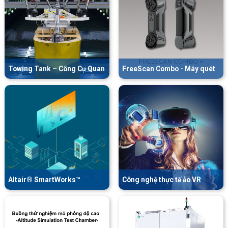
Towing Tank – Công Cụ Quan
FreeScan Combo - Máy quét
Trọng Trong Thử Nghiệm
3D cầm tay hiện đại nhất của
Tàu Và UUV
Shining 3D
Altair® SmartWorks™
Công nghệ thực tế ảo VR