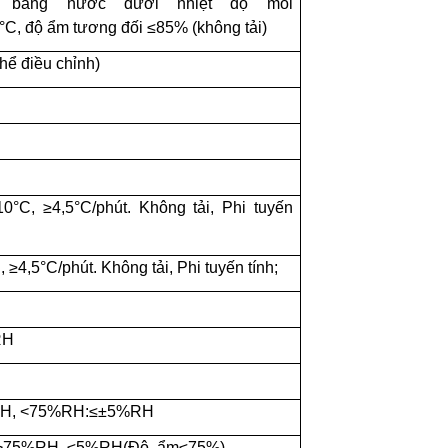
 bằng nước dưới nhiệt độ môi
C, độ ẩm tương đối ≤85% (không tải)
hể đ
iều chỉnh
)
0°C, ≥4,5°C/phút. Không tải, Phi tuyến
 ≥4,5°C/phút. Không tải, Phi tuyến tính;
RH
H, <75%RH:≤±5%RH
>75%RH, ≤5%RH(Độ
ẩm≤75%)