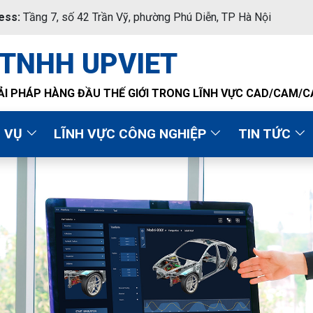
ess:
Tầng 7, số 42 Trần Vỹ, phường Phú Diễn, TP Hà Nội
 TNHH UPVIET
ẢI PHÁP HÀNG ĐẦU THẾ GIỚI TRONG LĨNH VỰC CAD/CAM/
H VỤ
LĨNH VỰC CÔNG NGHIỆP
TIN TỨC