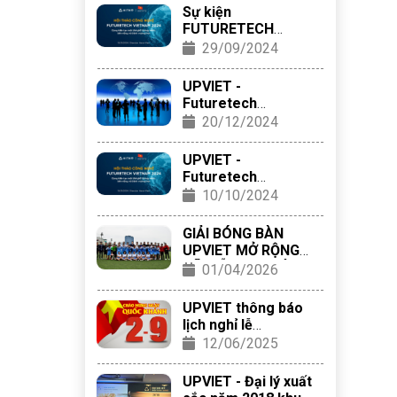
Sự kiện
FUTURETECH
VIETNAM 2024
29/09/2024
UPVIET -
Futuretech
Vietnam 2024: cùng
20/12/2024
kiến tạo một thế
giới
UPVIET -
Futuretech
Vietnam 2024:
10/10/2024
CÙNG KIẾN TẠO
MỘT THẾ GIỚI
GIẢI BÓNG BÀN
UPVIET MỞ RỘNG
ĐÃ DIỄN RA THÀNH
01/04/2026
CÔNG TỐT ĐẸP
UPVIET thông báo
lịch nghỉ lễ
2/9/2020
12/06/2025
UPVIET - Đại lý xuất