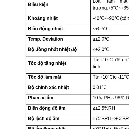
Loại làm mát
Điều kiện
trường.+5°C~+35°
Khoảng nhiệt
-40℃~+90℃ (có t
Biến động nhiệt
≤±0.5℃
Temp. Deviation
≤±2.0℃
Độ đồng nhất nhiệt độ
≤±2.0℃
Từ -10°C đến +1
Tốc độ tăng nhiệt
tính;
Tốc độ làm mát
Từ +10°Cto -11°C,
Độ chính xác nhiệt
0.01℃
Phạm vi ẩm
10％ RH～98％ 
Biến động độ ẩm
≤±2.5%RH
Độ lệch độ ẩm
>75%RH:≤± 3%R
Độ ẩm đồng nhất
≤3%RH (
Độ ẩm