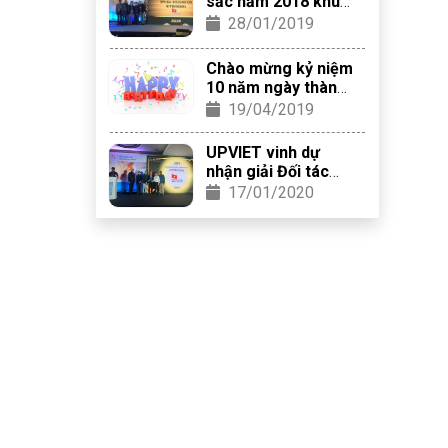
sắc năm 2018 khu
vực Asia Pacific
28/01/2019
của Hãng Altair
Chào mừng kỷ niệm
10 năm ngày thành
lập Công ty TNHH
19/04/2019
UPVIET
UPVIET vinh dự
nhận giải Đối tác
bán hàng xuất sắc
17/01/2020
khu vực ASEAN
năm 2019 của Altair
Engineering