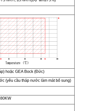
áp) hoặc
GEA Bock
(Đức)
c (yêu cầu tháp nước làm mát bổ sung)
 180KW