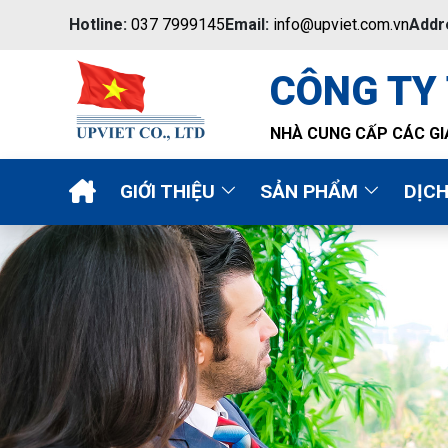
Hotline:
037 7999145
Email:
info@upviet.com.vn
Addr
CÔNG TY
NHÀ CUNG CẤP CÁC GI
GIỚI THIỆU
SẢN PHẨM
DỊC