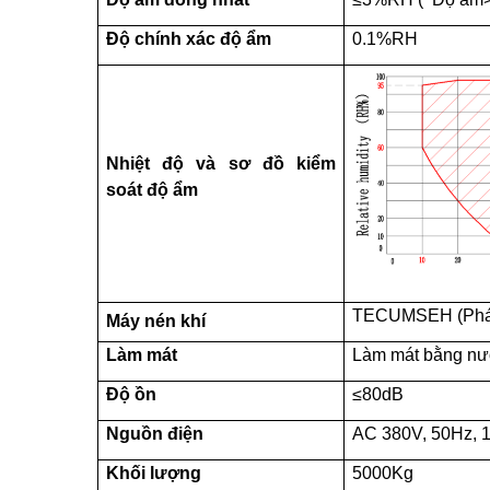
Độ chính xác độ ẩm
0.1%RH
Nhiệt độ và
s
ơ đồ kiểm
soát độ ẩm
TECUMSEH
(Ph
Máy nén khí
Làm mát
Làm mát bằng nướ
Độ ồn
≤80dB
Nguồn điện
AC 380V, 50Hz,
Khối lượng
5000Kg