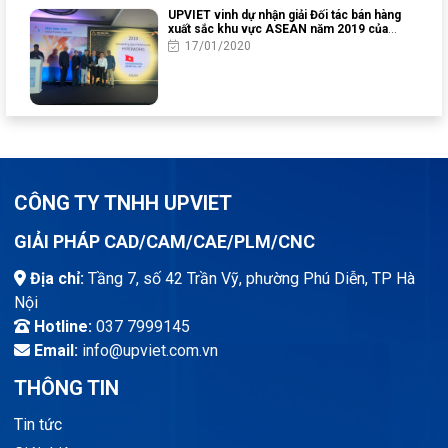
UPVIET vinh dự nhận giải Đối tác bán hàng
xuất sắc khu vực ASEAN năm 2019 của
Altair Engineering
17/01/2020
CÔNG TY TNHH UPVIET
GIẢI PHÁP CAD/CAM/CAE/PLM/CNC
Địa chỉ:
Tầng 7, số 42 Trần Vỹ, phường Phú Diễn, TP Hà
Nội
Hotline:
037 7999145
Email:
info@upviet.com.vn
THÔNG TIN
Tin tức