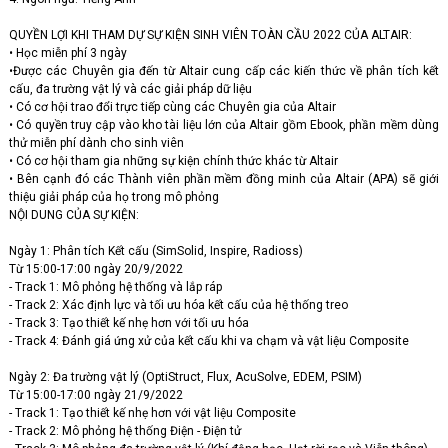
QUYỀN LỢI KHI THAM DỰ SỰ KIỆN SINH VIÊN TOÀN CẦU 2022 CỦA ALTAIR:
• Học miễn phí 3 ngày
•Được các Chuyên gia đến từ Altair cung cấp các kiến thức về phân tích kết
cấu, đa trường vật lý và các giải pháp dữ liệu
• Có cơ hội trao đổi trực tiếp cùng các Chuyên gia của Altair
• Có quyền truy cập vào kho tài liệu lớn của Altair gồm Ebook, phần mềm dùng
thử miễn phí dành cho sinh viên
• Có cơ hội tham gia những sự kiện chính thức khác từ Altair
• Bên cạnh đó các Thành viên phần mềm đồng minh của Altair (APA) sẽ giới
thiệu giải pháp của họ trong mô phỏng
NỘI DUNG CỦA SỰ KIỆN:
Ngày 1: Phân tích Kết cấu (SimSolid, Inspire, Radioss)
Từ 15:00-17:00 ngày 20/9/2022
- Track 1: Mô phỏng hệ thống và lắp ráp
- Track 2: Xác định lực và tối ưu hóa kết cấu của hệ thống treo
- Track 3: Tạo thiết kế nhẹ hơn với tối ưu hóa
- Track 4: Đánh giá ứng xử của kết cấu khi va chạm và vật liệu Composite
Ngày 2: Đa trường vật lý (OptiStruct, Flux, AcuSolve, EDEM, PSIM)
Từ 15:00-17:00 ngày 21/9/2022
- Track 1: Tạo thiết kế nhẹ hơn với vật liệu Composite
- Track 2: Mô phỏng hệ thống Điện - Điện tử