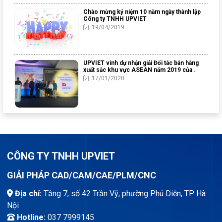
Chào mừng kỷ niệm 10 năm ngày thành lập
Công ty TNHH UPVIET
19/04/2019
UPVIET vinh dự nhận giải Đối tác bán hàng
xuất sắc khu vực ASEAN năm 2019 của
Altair Engineering
17/01/2020
CÔNG TY TNHH UPVIET
GIẢI PHÁP CAD/CAM/CAE/PLM/CNC
Địa chỉ:
Tầng 7, số 42 Trần Vỹ, phường Phú Diễn, TP Hà
Nội
Hotline:
037 7999145