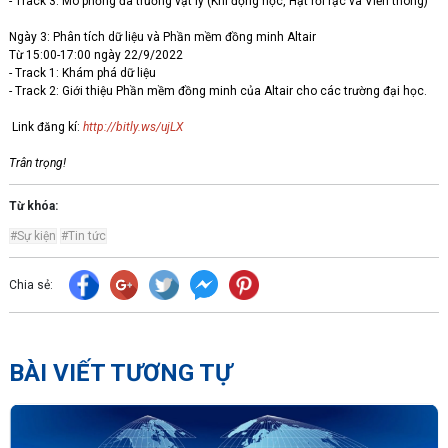
- Track 3: Mô phỏng đa trường vật lý (Khí động học, Hạt rời rạc và Viễn thông)
Ngày 3: Phân tích dữ liệu và Phần mềm đồng minh Altair
Từ 15:00-17:00 ngày 22/9/2022
- Track 1: Khám phá dữ liệu
- Track 2: Giới thiệu Phần mềm đồng minh của Altair cho các trường đại học.
Link đăng kí:
http://bitly.ws/ujLX
Trân trọng!
Từ khóa:
#Sự kiện
#Tin tức
Chia sẻ:
BÀI VIẾT TƯƠNG TỰ