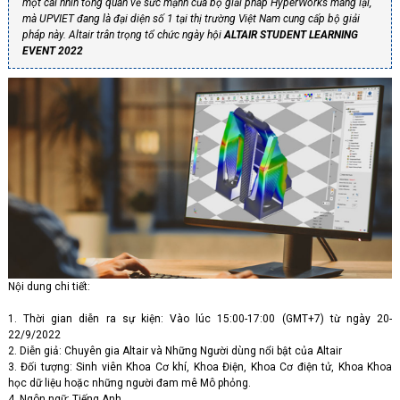
một cái nhìn tổng quan về sức mạnh của bộ giải pháp HyperWorks mang lại,
mà UPVIET đang là đại diện số 1 tại thị trường Việt Nam cung cấp bộ giải
pháp này. Altair trân trọng tổ chức ngày hội
ALTAIR STUDENT LEARNING
EVENT 2022
Nội dung chi tiết:
1. Thời gian diễn ra sự kiện: Vào lúc 15:00-17:00 (GMT+7) từ ngày 20-
22/9/2022
2. Diễn giả: Chuyên gia Altair và Những Người dùng nổi bật của Altair
3. Đối tượng: Sinh viên Khoa Cơ khí, Khoa Điện, Khoa Cơ điện tử, Khoa Khoa
học dữ liệu hoặc những người đam mê Mô phỏng.
4. Ngôn ngữ: Tiếng Anh