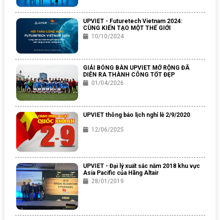
UPVIET - Futuretech Vietnam 2024:
CÙNG KIẾN TẠO MỘT THẾ GIỚI
10/10/2024
GIẢI BÓNG BÀN UPVIET MỞ RỘNG ĐÃ
DIỄN RA THÀNH CÔNG TỐT ĐẸP
01/04/2026
UPVIET thông báo lịch nghỉ lễ 2/9/2020
12/06/2025
UPVIET - Đại lý xuất sắc năm 2018 khu vực
Asia Pacific của Hãng Altair
28/01/2019