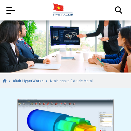
Altair HyperWorks
Altair Inspire Extrude Metal