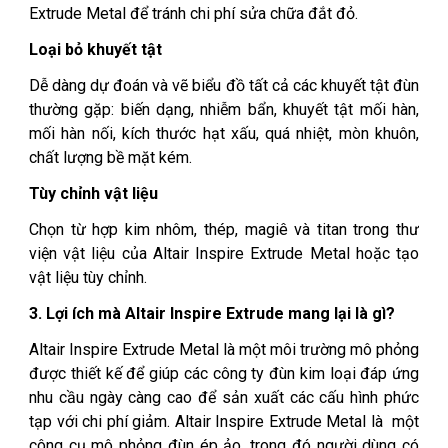
Extrude Metal để tránh chi phí sửa chữa đắt đỏ.
Loại bỏ khuyết tật
Dễ dàng dự đoán và vẽ biểu đồ tất cả các khuyết tật đùn
thường gặp: biến dạng, nhiễm bẩn, khuyết tật mối hàn,
mối hàn nối, kích thước hạt xấu, quá nhiệt, mòn khuôn,
chất lượng bề mặt kém.
Tùy chỉnh vật liệu
Chọn từ hợp kim nhôm, thép, magiê và titan trong thư
viện vật liệu của Altair Inspire Extrude Metal hoặc tạo
vật liệu tùy chỉnh.
3. Lợi ích mà Altair Inspire Extrude mang lại là gì?
Altair Inspire Extrude Metal là một môi trường mô phỏng
được thiết kế để giúp các công ty đùn kim loại đáp ứng
nhu cầu ngày càng cao để sản xuất các cấu hình phức
tạp với chi phí giảm. Altair Inspire Extrude Metal là một
công cụ mô phỏng đùn ép ảo, trong đó người dùng có