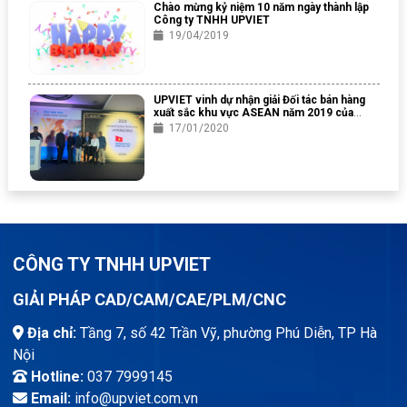
Chào mừng kỷ niệm 10 năm ngày thành lập
Công ty TNHH UPVIET
19/04/2019
UPVIET vinh dự nhận giải Đối tác bán hàng
xuất sắc khu vực ASEAN năm 2019 của
Altair Engineering
17/01/2020
CÔNG TY TNHH UPVIET
GIẢI PHÁP CAD/CAM/CAE/PLM/CNC
Địa chỉ:
Tầng 7, số 42 Trần Vỹ, phường Phú Diễn, TP Hà
Nội
Hotline:
037 7999145
Email:
info@upviet.com.vn