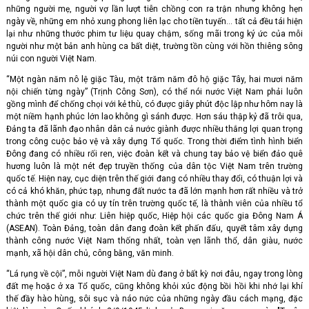
những người mẹ, người vợ lần lượt tiễn chồng con ra trận nhưng không hẹn
ngày về, những em nhỏ xung phong liên lạc cho tiền tuyến… tất cả đều tái hiện
lại như những thước phim tư liệu quay chậm, sống mãi trong ký ức của mỗi
người như một bản anh hùng ca bất diệt, trường tồn cùng với hồn thiêng sông
núi con người Việt Nam.
“Một ngàn năm nô lệ giặc Tàu, một trăm năm đô hộ giặc Tây, hai mươi năm
nội chiến từng ngày” (Trịnh Công Sơn), có thể nói nước Việt Nam phải luôn
gồng mình để chống chọi với kẻ thù, có được giây phút độc lập như hôm nay là
một niềm hạnh phúc lớn lao không gì sánh được. Hơn sáu thập kỷ đã trôi qua,
Đảng ta đã lãnh đạo nhân dân cả nước giành được nhiều thắng lợi quan trọng
trong công cuộc bảo vệ và xây dựng Tổ quốc. Trong thời điểm tình hình biển
Đông đang có nhiều rối ren, việc đoàn kết và chung tay bảo vệ biển đảo quê
hương luôn là một nét đẹp truyền thống của dân tộc Việt Nam trên trường
quốc tế. Hiện nay, cục diện trên thế giới đang có nhiều thay đổi, có thuận lợi và
có cả khó khăn, phức tạp, nhưng đất nước ta đã lớn mạnh hơn rất nhiều và trở
thành một quốc gia có uy tín trên trường quốc tế, là thành viên của nhiều tổ
chức trên thế giới như: Liên hiệp quốc, Hiệp hội các quốc gia Đông Nam Á
(ASEAN). Toàn Đảng, toàn dân đang đoàn kết phấn đấu, quyết tâm xây dựng
thành công nước Việt Nam thống nhất, toàn vẹn lãnh thổ, dân giàu, nước
mạnh, xã hội dân chủ, công bằng, văn minh.
“Lá rụng về cội”, mỗi người Việt Nam dù đang ở bất kỳ nơi đâu, ngay trong lòng
đất mẹ hoặc ở xa Tổ quốc, cũng không khỏi xúc động bồi hồi khi nhớ lại khí
thế đầy hào hùng, sôi sục và náo nức của những ngày đầu cách mạng, đặc