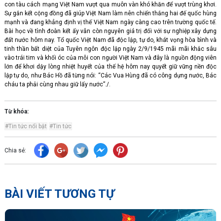
con tàu cách mạng Việt Nam vượt qua muôn vàn khó khăn để vượt trùng khơi.
Sự gắn kết cộng đồng đã giúp Việt Nam làm nên chiến thắng hai đế quốc hùng
mạnh và đang khẳng định vị thế Việt Nam ngày càng cao trên trường quốc tế.
Bài học về tình đoàn kết ấy vẫn còn nguyên giá trị đối với sự nghiệp xây dựng
đất nước hôm nay. Tổ quốc Việt Nam đã độc lập, tự do, khát vọng hòa bình và
tinh thần bất diệt của Tuyên ngôn độc lập ngày 2/9/1945 mãi mãi khắc sâu
vào trái tim và khối óc của mỗi con người Việt Nam và đây là nguồn động viên
lớn để khơi dậy lòng nhiệt huyết của thế hệ hôm nay quyết giữ vững nền độc
lập tự do, như Bác Hồ đã từng nói: “Các Vua Hùng đã có công dựng nước, Bác
cháu ta phải cùng nhau giữ lấy nước”./.
Từ khóa:
#Tin tức nổi bật
#Tin tức
Chia sẻ:
BÀI VIẾT TƯƠNG TỰ