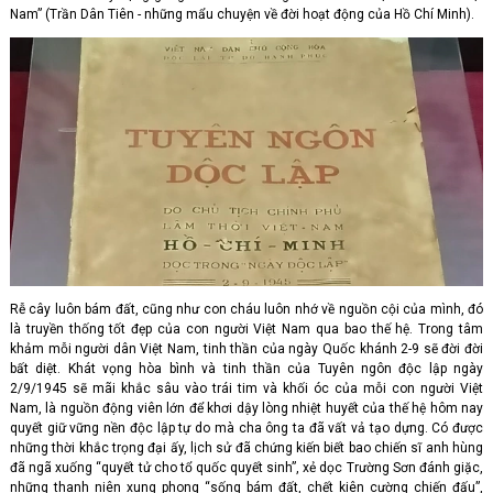
Nam” (Trần Dân Tiên - những mẩu chuyện về đời hoạt động của Hồ Chí Minh).
Rễ cây luôn bám đất, cũng như con cháu luôn nhớ về nguồn cội của mình, đó
là truyền thống tốt đẹp của con người Việt Nam qua bao thế hệ. Trong tâm
khảm mỗi người dân Việt Nam, tinh thần của ngày Quốc khánh 2-9 sẽ đời đời
bất diệt. Khát vọng hòa bình và tinh thần của Tuyên ngôn độc lập ngày
2/9/1945 sẽ mãi khắc sâu vào trái tim và khối óc của mỗi con người Việt
Nam, là nguồn động viên lớn để khơi dậy lòng nhiệt huyết của thế hệ hôm nay
quyết giữ vững nền độc lập tự do mà cha ông ta đã vất vả tạo dựng. Có được
những thời khắc trọng đại ấy, lịch sử đã chứng kiến biết bao chiến sĩ anh hùng
đã ngã xuống “quyết tử cho tổ quốc quyết sinh”, xẻ dọc Trường Sơn đánh giặc,
những thanh niên xung phong “sống bám đất, chết kiên cường chiến đấu”,