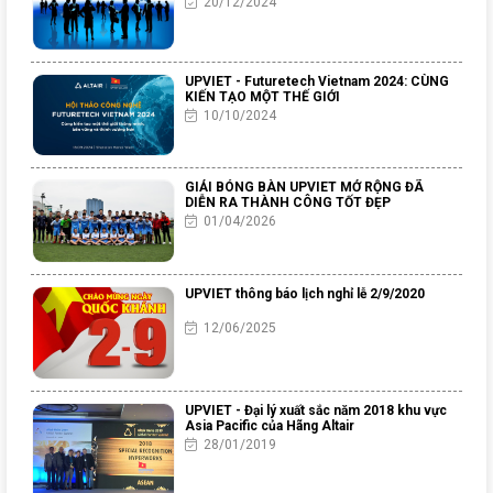
20/12/2024
UPVIET - Futuretech Vietnam 2024: CÙNG
KIẾN TẠO MỘT THẾ GIỚI
10/10/2024
GIẢI BÓNG BÀN UPVIET MỞ RỘNG ĐÃ
DIỄN RA THÀNH CÔNG TỐT ĐẸP
01/04/2026
UPVIET thông báo lịch nghỉ lễ 2/9/2020
12/06/2025
UPVIET - Đại lý xuất sắc năm 2018 khu vực
Asia Pacific của Hãng Altair
28/01/2019