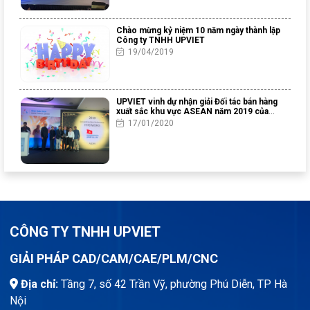
Chào mừng kỷ niệm 10 năm ngày thành lập
Công ty TNHH UPVIET
19/04/2019
UPVIET vinh dự nhận giải Đối tác bán hàng
xuất sắc khu vực ASEAN năm 2019 của
Altair Engineering
17/01/2020
CÔNG TY TNHH UPVIET
GIẢI PHÁP CAD/CAM/CAE/PLM/CNC
Địa chỉ:
Tầng 7, số 42 Trần Vỹ, phường Phú Diễn, TP Hà
Nội