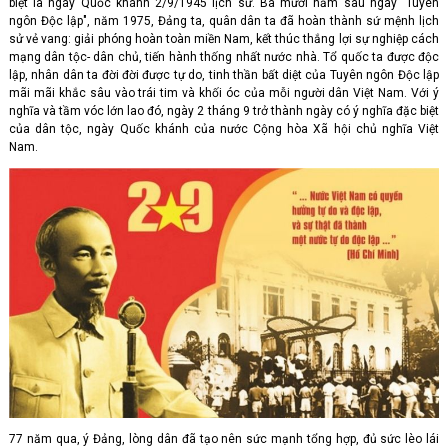
biệt là ngày Quốc khánh 2/9/1945 lịch sử. Ba mươi năm sau ngày "Tuyên
ngôn Độc lập", năm 1975, Đảng ta, quân dân ta đã hoàn thành sứ mệnh lịch
sử vẻ vang: giải phóng hoàn toàn miền Nam, kết thúc thắng lợi sự nghiệp cách
mạng dân tộc- dân chủ, tiến hành thống nhất nước nhà. Tổ quốc ta được độc
lập, nhân dân ta đời đời được tự do, tinh thần bất diệt của Tuyên ngôn Độc lập
mãi mãi khắc sâu vào trái tim và khối óc của mỗi người dân Việt Nam. Với ý
nghĩa và tầm vóc lớn lao đó, ngày 2 tháng 9 trở thành ngày có ý nghĩa đặc biệt
của dân tộc, ngày Quốc khánh của nước Cộng hòa Xã hội chủ nghĩa Việt
Nam.
77 năm qua, ý Đảng, lòng dân đã tạo nên sức mạnh tổng hợp, đủ sức lèo lái