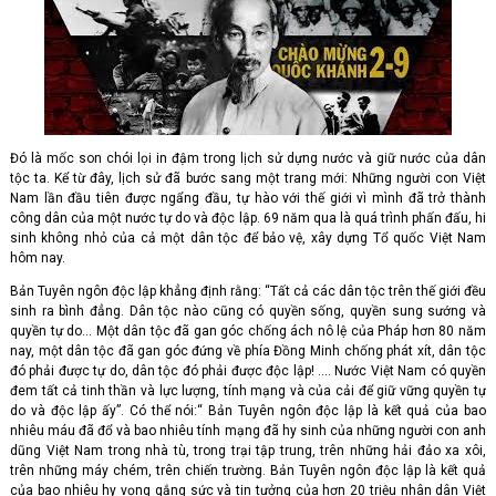
Đó là mốc son chói lọi in đậm trong lịch sử dựng nước và giữ nước của dân
tộc ta. Kể từ đây, lịch sử đã bước sang một trang mới: Những người con Việt
Nam lần đầu tiên được ngẩng đầu, tự hào với thế giới vì mình đã trở thành
công dân của một nước tự do và độc lập. 69 năm qua là quá trình phấn đấu, hi
sinh không nhỏ của cả một dân tộc để bảo vệ, xây dựng Tổ quốc Việt Nam
hôm nay.
Bản Tuyên ngôn độc lập khẳng định rằng: “Tất cả các dân tộc trên thế giới đều
sinh ra bình đẳng. Dân tộc nào cũng có quyền sống, quyền sung sướng và
quyền tự do… Một dân tộc đã gan góc chống ách nô lệ của Pháp hơn 80 năm
nay, một dân tộc đã gan góc đứng về phía Đồng Minh chống phát xít, dân tộc
đó phải được tự do, dân tộc đó phải được độc lập! …. Nước Việt Nam có quyền
đem tất cả tinh thần và lực lượng, tính mạng và của cải để giữ vững quyền tự
do và độc lập ấy”. Có thể nói:“ Bản Tuyên ngôn độc lập là kết quả của bao
nhiêu máu đã đổ và bao nhiêu tính mạng đã hy sinh của những người con anh
dũng Việt Nam trong nhà tù, trong trại tập trung, trên những hải đảo xa xôi,
trên những máy chém, trên chiến trường. Bản Tuyên ngôn độc lập là kết quả
của bao nhiêu hy vọng gắng sức và tin tưởng của hơn 20 triệu nhân dân Việt